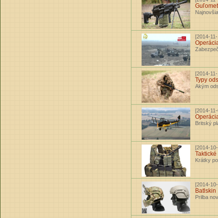
Guľomet
Najnovšia
[2014-11-
Operáci
Zabezpeče
[2014-11-
Typy ods
Akým ods
[2014-11-
Operáci
Britský p
[2014-10-
Taktické
Krátky po
[2014-10-
Batlskin
Prilba no