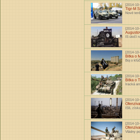
[2014-10-
Tigr-M 
Nové ter
[2014-10-
Augustov
IS útočí 
[2014-10-
Bitka o 
Boj o kľú
[2014-10-
Bitka o T
Iracká ar
[2014-10-
Ofenzíva
ISIL získ
[2014-10-
Ofenzíva
Vládny po