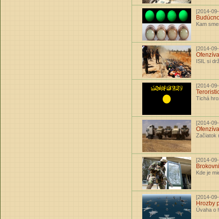
[2014-09-
Budúcnos
Kam smer
[2014-09-
Ofenzíva
ISIL si dr
[2014-09-
Terorist
Tichá hro
[2014-09-
Ofenzíva
Začiatok 
[2014-09-
Brokovni
Kde je mi
[2014-09-
Hrozby p
Úvaha o 