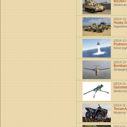
M109A7
Moderniz
[2014-12-
Husky 2
Najodolne
[2014-12-
Podmors
Nové logi
[2014-12-
Bombard
Strategic
[2014-11-
Guľome
Moderniz
[2014-11-
Terrain
Moderné 
[2014-11-