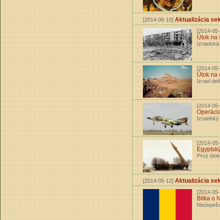
Aktualizácia 
[2014-06-18]
[2014-05-
Útok na 
Izraelsk
[2014-05-
Útok na 
Izrael de
[2014-05-
Operáci
Izraelský
[2014-05-
Egyptský
Prvý útok
Aktualizácia se
[2014-05-12]
[2014-05-
Bitka o
Neúspešn