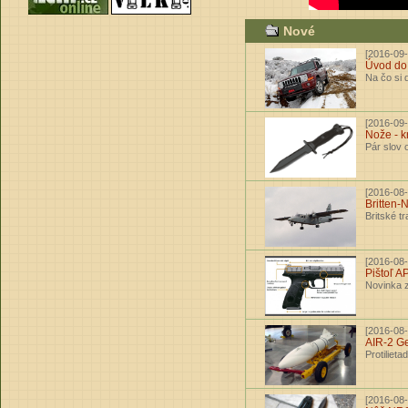
Nové
[2016-09-
Úvod do
Na čo si 
[2016-09-
Nože - k
Pár slov 
[2016-08-
Britten
Britské t
[2016-08-
Pištoľ A
Novinka z
[2016-08-
AIR-2 G
Protilieta
[2016-08-