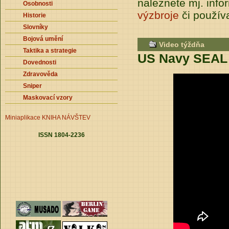
naleznete mj. info
Osobnosti
výzbroje
či použí
Historie
Slovníky
Bojová umění
Video týždňa
Taktika a strategie
US Navy SEAL 
Dovednosti
Zdravověda
Sniper
Maskovací vzory
Miniaplikace
KNIHA NÁVŠTEV
ISSN 1804-2236