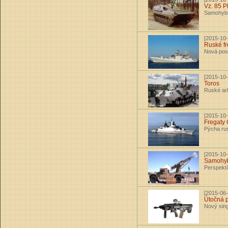
Vz. 85 
Samohybn
[2015-10-
Ruské fr
Nová posi
[2015-10-
Toros
Ruské ark
[2015-10-
Fregaty
Pýcha rusk
[2015-10-
Samohyb
Perspekt
[2015-06-
Útočná 
Nový sing