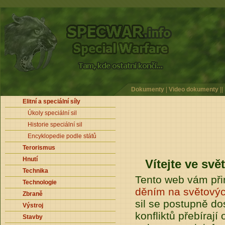
Dokumenty
|
Video dokumenty
||
Elitní a speciální síly
Úkoly speciální sil
Historie speciální sil
Encyklopedie podle států
Terorismus
Hnutí
Vítejte ve svě
Technika
Tento web vám při
Technologie
děním na světovýc
Zbraně
sil se postupně do
Výstroj
konfliktů přebírají
Stavby