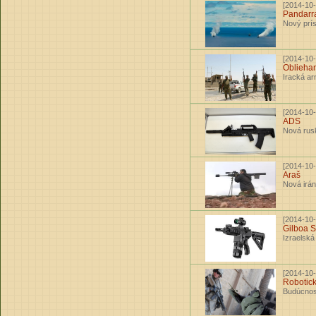
[2014-10-
Pandarr
Nový prí
[2014-10-
Obliehan
Iracká ar
[2014-10-
ADS
Nová rus
[2014-10-
Araš
Nová irán
[2014-10-
Gilboa 
Izraelsk
[2014-10-
Robotic
Budúcnos