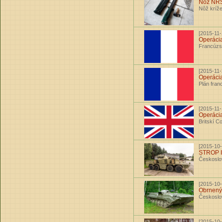
Nôž NR
Nôž kríže
[2015-11-
Operáci
Francúzs
[2015-11-
Operácia
Plán fran
[2015-11-
Operáci
Britskí 
[2015-10-
STROP I
Českoslov
[2015-10-
Obrnený 
Českoslov
[2015-10-