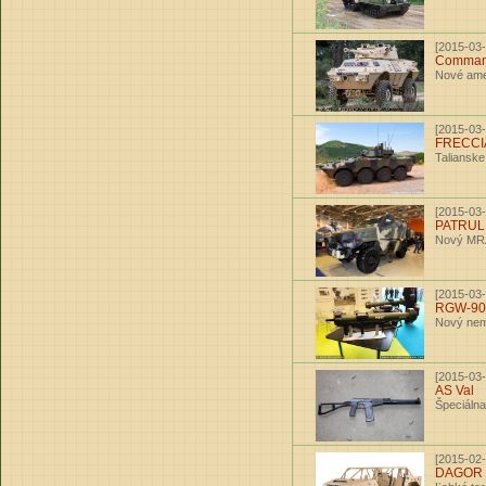
[2015-03-
Comman
Nové amer
[2015-03-
FRECCI
Taliansk
[2015-03-
PATRUL
Nový MRA
[2015-03-
RGW-90
Nový nem
[2015-03-
AS Val
Špeciáln
[2015-02-
DAGOR