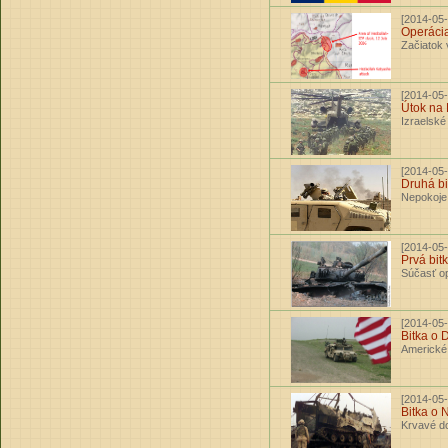
[2014-05-
Operácia
Začiatok 
[2014-05-
Útok na
Izraelské
[2014-05-
Druhá bi
Nepokoje
[2014-05-
Prvá bit
Súčasť op
[2014-05-
Bitka o 
Americké 
[2014-05-
Bitka o N
Krvavé d