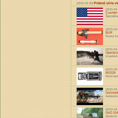
Pridaná séria 
[2015-03-30]
[2015-03-
Counter
Špeciálna
[2015-03-
BUR
Ruský ko
[2015-03-
Operáci
Izraelské
[2015-03-
M1028
Nová tank
[2015-03-
Guľome
Ambiciózn
[2015-03-
GAZ-33
Moderné r