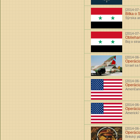
[2014-07-
Bitka o 
Sýrska a
[2014-07-
Oblieha
Boj o str
[2014-06-
Operácia
Izrael sa
[2014-06-
Operáci
Američani
[2014-06-
Operáci
Americkí 
[2014-06-
Operáci
Britský pl