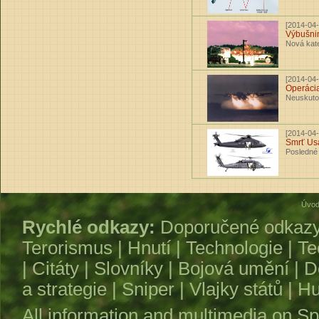
[2014-04-
Výbušni
Nová kat
[2014-04-
Operácia
Neuskuto
[2014-04-
Smrť Usá
Posledné 
Úvod
Rychlé odkazy:
Doporučené odkaz
Terorismus
|
Hnutí
|
Technologie
|
Te
|
Citáty
|
Slovníky
|
Bojová umění
|
D
a strategie
|
Sniper
|
Vlajky států
|
Hu
All information and multimedia on
Sp