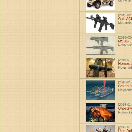
Ľahké ter
[2015-02-
Galil AC
Modernizá
[2015-02-
MSBS-5
Nová poľ
[2015-01-
Nemesi
Nová riad
[2015-01-
Gél na d
Elektroni
[2015-01-
Ghosts
Robotické
[2015-01-
Útok Del