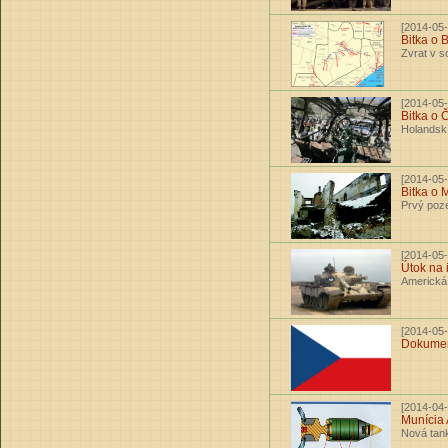
[2014-05-
Bitka o 
Zvrat v s
[2014-05-
Bitka o 
Holandskí
[2014-05-
Bitka o 
Prvý poz
[2014-05-
Útok na 
Americká s
[2014-05-
Dokument
[2014-04-
Munícia
Nová tan