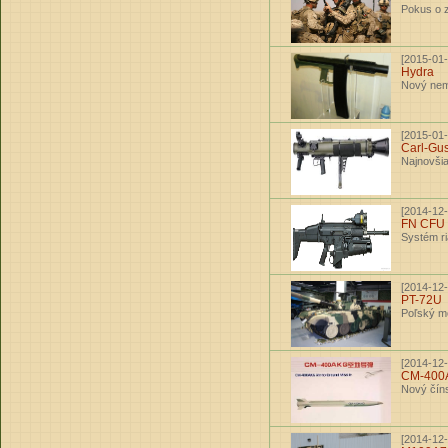
Pokus o 
[2015-01-
Hydra
Nový nem
[2015-01-
Carl-Gu
Najnovšia
[2014-12-
FN CFU
Systém ri
[2014-12-
PT-72U
Poľský m
[2014-12-
CM-400
Nový číns
[2014-12-